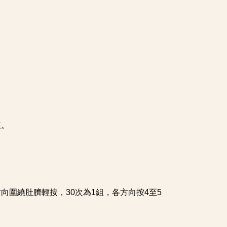
適。
圍繞肚臍輕按，30次為1組，各方向按4至5