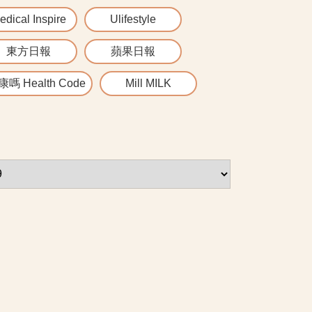
edical Inspire
Ulifestyle
東方日報
蘋果日報
嗎 Health Code
Mill MILK