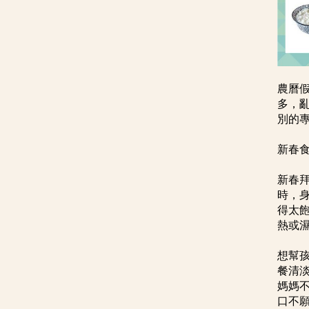
農曆
多，
別的
新春
新春
時，
得太
熱或
想幫
餐清
媽媽
口不