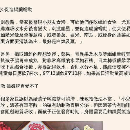
水 促進腸臟蠕動
希則教路，當家長發現小朋友食滯，可給他們多吃纖維食物，尤
性纖維吸收水分後會變大，刺激腸壁，並促進腸臟蠕動，使大便
例如糙米飯及全麥意粉，或者番薯、粟米、南瓜，或硬身的蔬菜
烹調方面要清淡為主，最好是白焯及蒸。」
亦是另一攝取纖維的理想途徑，蘋果、奇異果及木瓜等纖維量較
由於孩子腸胃未成熟，對非常高纖的水果如石榴、日本柿或麒麟
「吃下高纖食物後，亦要記得飲水，否則水分不足，纖維便發揮不
兒童每日應飲7杯水，9至13歲飲9至10杯，如果當日活動量高
激 嬌嫩脾胃受不了
，很多家長誤以為給孩子喝濃茶可消滯，陳敏指做法不當，「小
希說，濃茶有單寧酸，的確有助刺激胃酸分泌，但因濃茶含有咖
酸會阻礙鐵質吸收，而孩子正值發育時期，身體需要足夠鐵質製