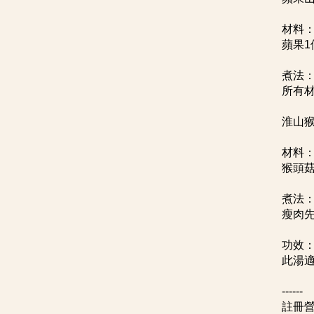
材料
蘋果1
煮法
所有材
淮山
材料
猴頭菇
煮法
瘦肉
功效
此湯
------
註冊營養