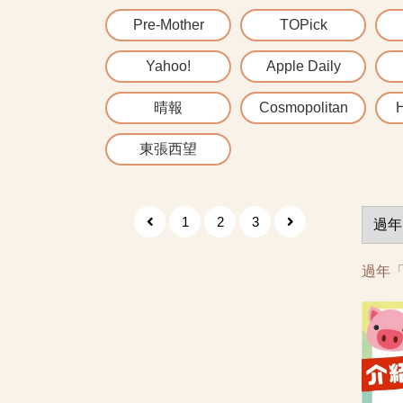
Pre-Mother
TOPick
Yahoo!
Apple Daily
晴報
Cosmopolitan
H
東張西望
1
2
3
過年