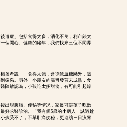
「後遺症」包括食得太多，消化不良；利市錢太
有一個開心、健康的豬年，我們找來三位不同界
師楊盈希說：「食得太飽，會導致血糖飈升，這
感到疲倦。另外，小朋友的腸胃發育未成熟，食
中醫陳敏認為，小孩吃太多甜食，有可能引起燥
滯後出現腹脹、便秘等情况，家長可讓孩子吃數
最好求醫診治。「我有個5歲的小病人，試過趁
，小孩受不了，不單肚痛便秘，更連續三日沒胃