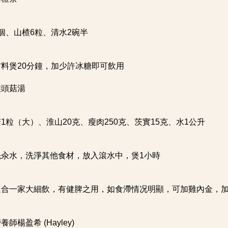
：
個、山楂6粒、清水2碗半
：
料煲20分鐘，加少許冰糖即可飲用
猴頭菇湯
：
1粒（大）、淮山20克、瘦肉250克、茨實15克、水1公升
：
先汆水，洗淨其他食材，放入滾水中，煲1小時
：
適合一家大細飲，有健脾之用，如食滯情况明顯，可加雞內金，
師楊盈希 (Hayley)