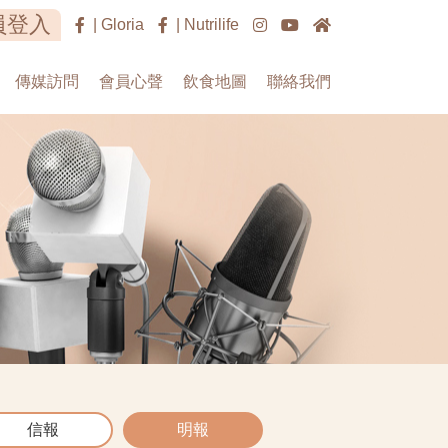
員登入
| Gloria
| Nutrilife
傳媒訪問
會員心聲
飲食地圖
聯絡我們
信報
明報