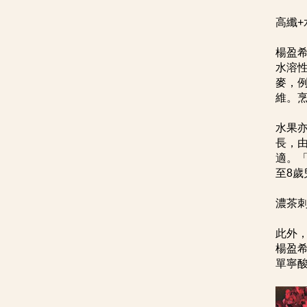
高纖+
楊盈
水溶
麥，
維。
水果
長，
適。
至8歲
濃茶刺
此外
楊盈
單寧