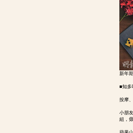
新年
■知多
按摩、
小朋
組，
蘋果