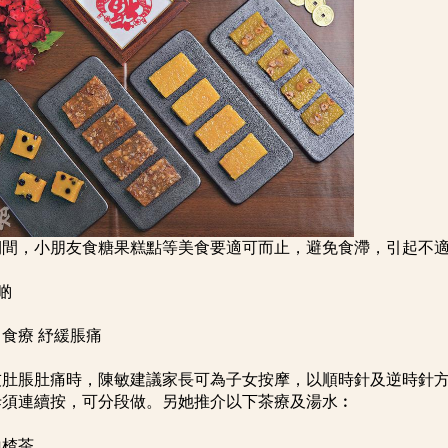
期間，小朋友食糖果糕點等美食要適可而止，避免食滯，引起不
啲
食療 紓緩脹痛
友肚脹肚痛時，陳敏建議家長可為子女按摩，以順時針及逆時針方向
毋須連續按，可分段做。另她推介以下茶療及湯水︰
山楂茶