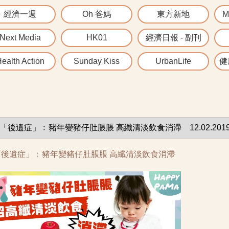
經濟一週
Oh 爸媽
東方新地
M
Next Media
HK01
經濟日報 - 副刊
ealth Action
Sunday Kiss
UrbanLife
健康
「後遺症」﹕豬年變豬仔肚脹脹 高纖清淡飲食消滯