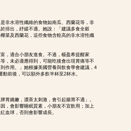
其是非水溶性纖維的食物如南瓜、西蘭花等，非
易於排出，紓緩不適。她說：「建議多食全穀
如椰菜及西蘭花，這些食物含較高的非水溶性纖
豐富，適合小朋友進食。不過，楊盈希提醒家
果等，未必適應得到，可能吃後會出現胃痛等不
到作用。」她根據美國營養與飲食學會建議，4
或運動前後，可以額外多飲半杯至2杯水。
兒脾胃嬌嫩，濃茶太刺激，會引起腸胃不適」。
啡因，會影響睡眠質素，小朋友不宜飲用；加上
造紅血球，否則會影響成長。