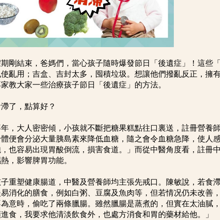
假期剛結束，爸媽們，當心孩子隨時爆發節日「後遺症」！這些
亂使亂用；吉盒、吉封太多，囤積垃圾。想讓他們撥亂反正，擁
專家教大家一些治療孩子節日「後遺症」的方法。
食滯了，點算好？
拜年，大人密密傾，小孩就不斷把糖果糕點往口裏送，註冊營養
身體便會分泌大量胰島素來降低血糖，隨之會令血糖急降，使人
飽，也容易出現胃酸倒流，損害食道。」而從中醫角度看，註冊
濕熱，影響脾胃功能。
孩子重塑健康腸道，中醫及營養師均主張先戒口。陳敏說，若食
淡易消化的膳食，例如白粥、豆腐及魚肉等，但若情况仍未改善，
不為意時，偷吃了兩條臘腸。雖然臘腸是蒸煮的，但實在太油膩
願進食，我要求他清淡飲食外，也處方消食和胃的藥材給他。」