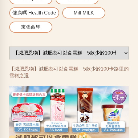
健康嗎 Health Code
Mill MILK
東張西望
【減肥恩物】減肥都可以食雪糕 5款少於100卡路里的
雪糕之選