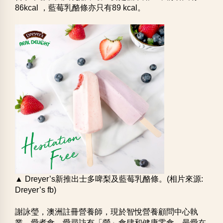
86kcal ，藍莓乳酪條亦只有89 kcal。
▲ Dreyer’s新推出士多啤梨及藍莓乳酪條。(相片來源:
Dreyer’s fb)
謝詠瑩，澳洲註冊營養師，現於智悅營養顧問中心執
業。愛煮食，愛尋訪有「營」食肆和健康零食，最愛在