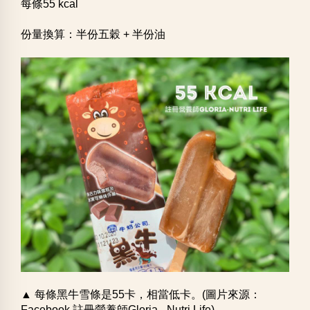
每條55 kcal
份量換算：半份五穀 + 半份油
▲ 每條黑牛雪條是55卡，相當低卡。(圖片來源：
Facebook 註冊營養師Gloria - Nutri Life)