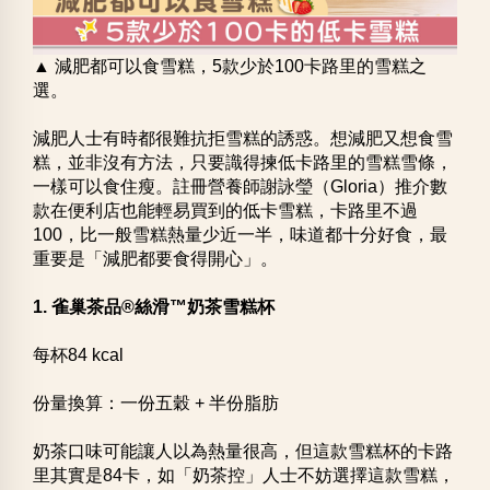
▲ 減肥都可以食雪糕，5款少於100卡路里的雪糕之
選。
減肥人士有時都很難抗拒雪糕的誘惑。想減肥又想食雪
糕，並非沒有方法，只要識得揀低卡路里的雪糕雪條，
一樣可以食住瘦。註冊營養師謝詠瑩（Gloria）推介數
款在便利店也能輕易買到的低卡雪糕，卡路里不過
100，比一般雪糕熱量少近一半，味道都十分好食，最
重要是「減肥都要食得開心」。
1. 雀巢茶品®絲滑™奶茶雪糕杯
每杯84 kcal
份量換算：一份五穀 + 半份脂肪
奶茶口味可能讓人以為熱量很高，但這款雪糕杯的卡路
里其實是84卡，如「奶茶控」人士不妨選擇這款雪糕，