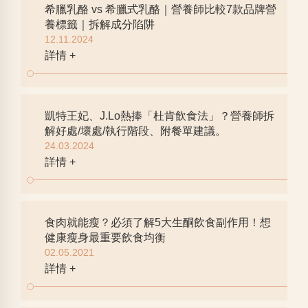
希臘乳酪 vs 希臘式乳酪｜營養師比較7款品牌營
養標籤｜拆解成分陷阱
12.11.2024
詳情 +
凱特王妃、J.Lo熱捧「杜肯飲食法」？營養師拆
解好處/壞處/執行階段、附餐單建議。
24.03.2024
詳情 +
食肉就能瘦？必須了解5大生酮飲食副作用！想
健康瘦身最重要飲食均衡
02.05.2021
詳情 +