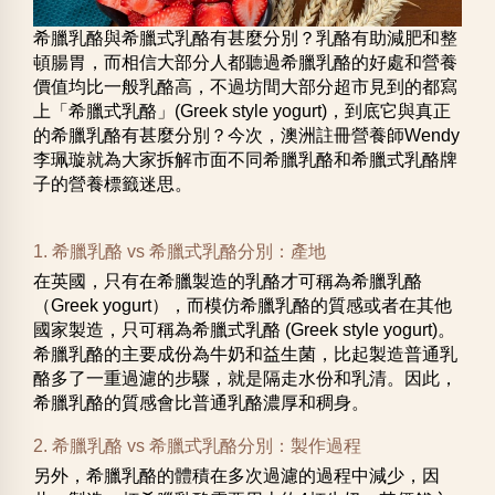
希臘乳酪與希臘式乳酪有甚麼分別？乳酪有助減肥和整
頓腸胃，而相信大部分人都聽過希臘乳酪的好處和營養
價值均比一般乳酪高，不過坊間大部分超市見到的都寫
上「希臘式乳酪」(Greek style yogurt)，到底它與真正
的希臘乳酪有甚麼分別？今次，澳洲註冊營養師Wendy
李珮璇就為大家拆解市面不同希臘乳酪和希臘式乳酪牌
子的營養標籤迷思。
1. 希臘乳酪 vs 希臘式乳酪分別：產地
在英國，只有在希臘製造的乳酪才可稱為希臘乳酪
（Greek yogurt），而模仿希臘乳酪的質感或者在其他
國家製造，只可稱為希臘式乳酪 (Greek style yogurt)。
希臘乳酪的主要成份為牛奶和益生菌，比起製造普通乳
酪多了一重過濾的步驟，就是隔走水份和乳清。因此，
希臘乳酪的質感會比普通乳酪濃厚和稠身。
2. 希臘乳酪 vs 希臘式乳酪分別：製作過程
另外，希臘乳酪的體積在多次過濾的過程中減少，因