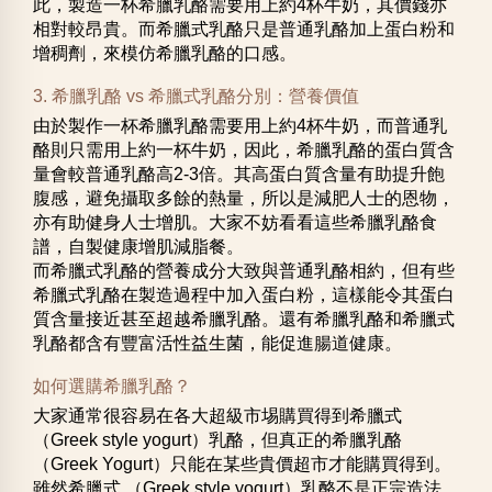
此，製造一杯希臘乳酪需要用上約4杯牛奶，其價錢亦
相對較昂貴。而希臘式乳酪只是普通乳酪加上蛋白粉和
增稠劑，來模仿希臘乳酪的口感。
3. 希臘乳酪 vs 希臘式乳酪分別：營養價值
由於製作一杯希臘乳酪需要用上約4杯牛奶，而普通乳
酪則只需用上約一杯牛奶，因此，希臘乳酪的蛋白質含
量會較普通乳酪高2-3倍。其高蛋白質含量有助提升飽
腹感，避免攝取多餘的熱量，所以是減肥人士的恩物，
亦有助健身人士增肌。大家不妨看看這些希臘乳酪食
譜，自製健康增肌減脂餐。
而希臘式乳酪的營養成分大致與普通乳酪相約，但有些
希臘式乳酪在製造過程中加入蛋白粉，這樣能令其蛋白
質含量接近甚至超越希臘乳酪。還有希臘乳酪和希臘式
乳酪都含有豐富活性益生菌，能促進腸道健康。
如何選購希臘乳酪？
大家通常很容易在各大超級市埸購買得到希臘式
（Greek style yogurt）乳酪，但真正的希臘乳酪
（Greek Yogurt）只能在某些貴價超市才能購買得到。
雖然希臘式 （Greek style yogurt）乳酪不是正宗造法，