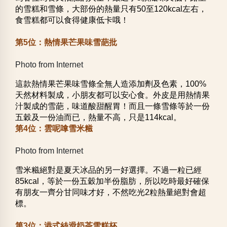
的雪糕和雪條，大部份的熱量只有50至120kcal左右，
食雪糕都可以食得健康低卡哦！
第5位：熱情果芒果味雪葩批
Photo from Internet
這款熱情果芒果味雪條全無人造添加劑及色素，100%
天然材料製成，小朋友都可以安心食。外皮是用熱情果
汁製成的雪葩，味道酸甜醒胃！而且一條雪條等於一份
五穀及一份油而已，熱量不高，只是114kcal。
第4位：雲呢嗱雪米糍
Photo from Internet
雪米糍絕對是夏天冰品的另一好選擇。不過一粒已經
85kcal，等於一份五穀加半份脂肪，所以吃時最好確保
有朋友一齊分甘同味才好，不然吃光2粒熱量絕對會超
標。
第3位：港式絲滑奶茶雪糕杯