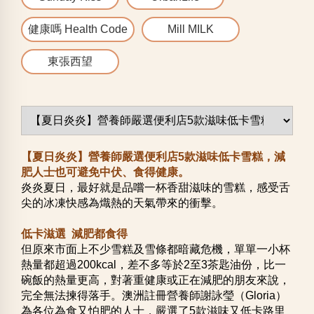
健康嗎 Health Code
Mill MILK
東張西望
【夏日炎炎】營養師嚴選便利店5款滋味低卡雪糕，減
肥人士也可避免中伏、食得健康。
炎炎夏日，最好就是品嚐一杯香甜滋味的雪糕，感受舌
尖的冰凍快感為熾熱的天氣帶來的衝擊。
低卡滋選 減肥都食得
但原來市面上不少雪糕及雪條都暗藏危機，單單一小杯
熱量都超過200kcal，差不多等於2至3茶匙油份，比一
碗飯的熱量更高，對著重健康或正在減肥的朋友來說，
完全無法揀得落手。澳洲註冊營養師謝詠瑩（Gloria）
為各位為食又怕肥的人士，嚴選了5款滋味又低卡路里