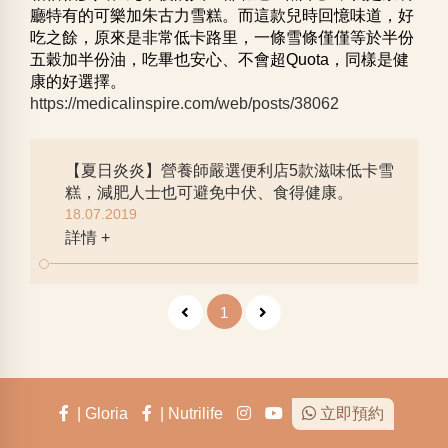
廳特有的可樂加朱古力雪糕。而這款兒時回憶味道，好
吃之餘，原來是非常低卡路里，一條雪條僅僅等於半份
五穀加半份油，吃畢也安心、不會超Quota，同樣是健
康的好選擇。
https://medicalinspire.com/web/posts/38062
【夏日炎炎】營養師嚴選便利店5款滋味低卡雪
糕，減肥人士也可避免中伏、食得健康。
18.07.2019
詳情 +
1
| Gloria
| Nutrilife
立即預約