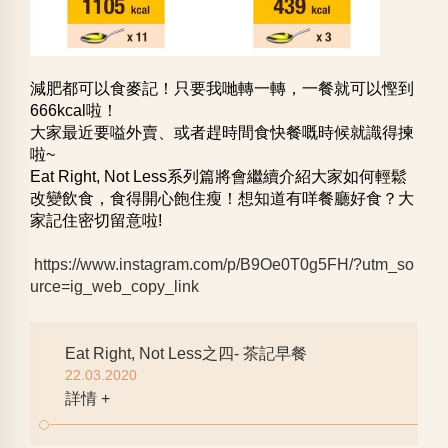
減肥都可以食麥記！只要我哋轉一轉，一餐就可以慳到
666kcal啦！
大家最近要嗌外賣、或者趕時間食快餐嘅時候就識得揀
啦~
Eat Right, Not Less系列篇將會繼續介紹大家如何輕鬆
改變飲食，食得開心飽住瘦！想知道有咩餐廳好食？大
家記住密切留意啦!
https://www.instagram.com/p/B9Oe0T0g5FH/?utm_so
urce=ig_web_copy_link
Eat Right, Not Less之四- 茶記早餐
22.03.2020
詳情 +